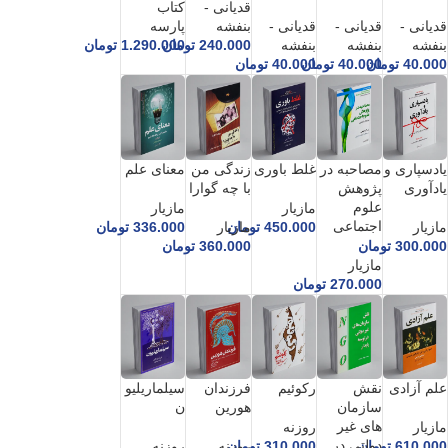
قدیانی -
کتاب
قدیانی -
قدیانی -
قدیانی -
بنفشه
پارسه
بنفشه
بنفشه
بنفشه
240.000
تومان
1.290.000
تومان
40.000
تومان
40.000
تومان
40.000
تومان
یادسپاری و
مصاحبه در
غلط باوری
زندگی من
معنای علم
یادآوری
پژوهش
با چه گوارا
علوم
مازیار
مازیار
اجتماعی
مازیار
450.000
تومان
مازیار
336.000
تومان
300.000
تومان
360.000
تومان
مازیار
270.000
تومان
علم آزادی
نقش
رکوئیم
فرزندان
سیلماریلیو
سازمان
هورین
ن
های غیر
مازیار
روزنه
دولتی در
610.000
تومان
310.000
تومان
روزنه
روزنه