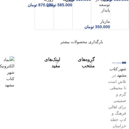
توسعه
585.000
تومان
870.000
تومان
پایدار
مازیار
350.000
تومان
بارگذاری محصولات بیشتر
گروه‌های
لینک‌های
منتخب
مفید
شهر کتاب
مشهد
در
تلاش است
تا محیطی
گرم و
صمیمی
برای اهالی
فرهنگ و
ادبِ خطه
خراسان