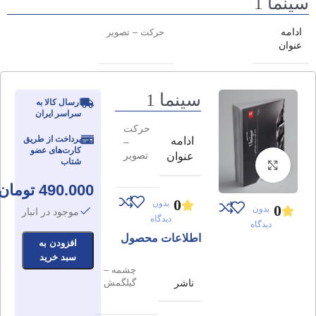
سینما 1
ادامه
حرکت – تصویر
عنوان
سینما 1
ارسال کالا به
سراسر ایران
حرکت
پرداخت از طریق
ادامه
–
کارت‌های عضو
تصویر
عنوان
شتاب
برای بزرگنمایی کلیک کنید
490.000
تومان
0
بدون
0
بدون
موجود در انبار
دیدگاه
دیدگاه
اطلاعات محصول
افزودن به
سبد خرید
چشمه –
ناشر
گیلگمش