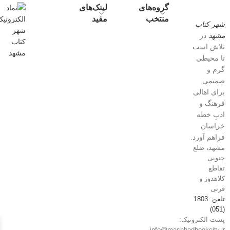
گروه‌های
لینک‌های
منتخب
مفید
شهر کتاب
مشهد
در
تلاش است
تا محیطی
گرم و
صمیمی
برای اهالی
فرهنگ و
ادبِ خطه
خراسان
فراهم آورد.
مشهد، ضلع
جنوبی
تقاطع
کلاهدوز و
قرنی
تلفن: 1803
(051)
پست الکترونیک:
info@mashhadbookcity.ir