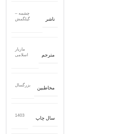
چشمه –
ناشر
گیلگمش
مازیار
مترجم
اسلامی
بزرگسال
مخاطبین
1403
سال چاپ