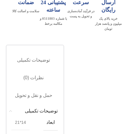
ارسال
سرعت
پشتیبانی 24
ضمانت
رایگان
ساعته
در فرآیند آماده‌سازی
سلامت و اصالت کالا
و تحویل به پست
خرید بالای یک
با شماره 0511803 و
میلیون و پانصد هزار
مکالمه برخط
تومان
توضیحات تکمیلی
نظرات (0)
حمل و نقل و تحویل
توضیحات تکمیلی
ابعاد
14*21