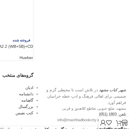
فروخته شده
A2.2 (WB+SB)+CD
Hueber
گروه‌های منتخب
ادیان
شهر کتاب مشهد
در تلاش است تا محیطی گرم و
دانشنامه
صمیمی برای اهالی فرهنگ و ادبِ خطه خراسان
گاهنامه
فراهم آورد.
بزرگسال
مشهد، ضلع جنوبی تقاطع کلاهدوز و قرنی
کتب نفیس
تلفن: 1803 (051)
پست الکترونیک: info@mashhadbookcity.ir
روشگاه
سبد خرید
حساب من
لیست علاقه‌مندی‌ها