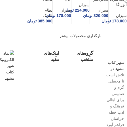
آنوراگا
سبزان
224.000
تومان
سبزان
نظام
سبزان
سبزان
178.000
تومان
الملک
320.000
تومان
178.000
تومان
385.000
تومان
بارگذاری محصولات بیشتر
گروه‌های
لینک‌های
منتخب
مفید
شهر کتاب
مشهد
در
تلاش است
تا محیطی
گرم و
صمیمی
برای اهالی
فرهنگ و
ادبِ خطه
خراسان
فراهم آورد.