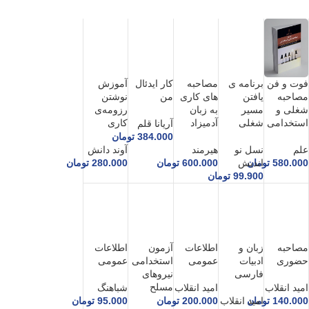
برنامه ی
مصاحبه
کار ایدئال
آموزش
فوت و فن
یافتن
های کاری
من
نوشتن
مصاحبه
مسیر
به زبان
رزومه‌ی
شغلی و
شغلی
آدمیزاد
کاری
استخدامی
آریانا قلم
384.000
تومان
نسل نو
هیرمند
آوند دانش
علم
اندیش
600.000
تومان
280.000
تومان
580.000
تومان
99.900
تومان
مصاحبه
زبان و
اطلاعات
آزمون
اطلاعات
حضوری
ادبیات
عمومی
استخدامی
عمومی
فارسی
نیروهای
مسلح
امید انقلاب
امید انقلاب
شباهنگ
140.000
تومان
امید انقلاب
200.000
تومان
95.000
تومان