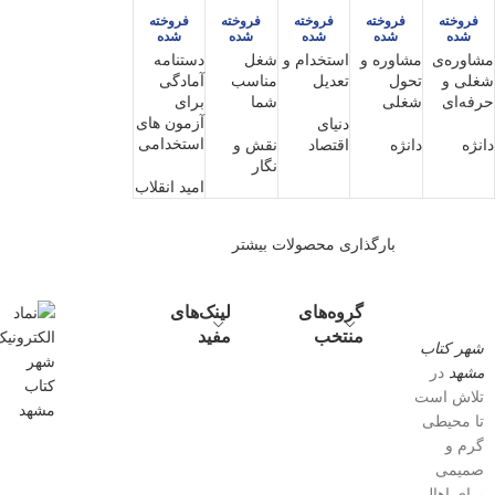
فروخته
فروخته
فروخته
فروخته
فروخته
شده
شده
شده
شده
شده
مشاوره‌ی
مشاوره و
استخدام و
شغل
دستنامه
شغلی و
تحول
تعدیل
مناسب
آمادگی
حرفه‌ای
شغلی
شما
برای
آزمون های
دنیای
استخدامی
دانژه
دانژه
اقتصاد
نقش و
نگار
امید انقلاب
بارگذاری محصولات بیشتر
گروه‌های
لینک‌های
منتخب
مفید
شهر کتاب
مشهد
در
تلاش است
تا محیطی
گرم و
صمیمی
برای اهالی