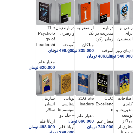
راهی نو
درباره
از صفر به
درباره زنان
The
برای
مدیریت در
یک
و رهبری
Psycholo
اندیشیدن
زمان رکود
gy of
Leadershi
میلکان
آموخته
p
ادیبان روز
آموخته
335.000
تومان
496.000
تومان
540.000
تومان
406.000
تومان
معیار علم
620.000
تومان
اصلاحات
CEO
21Grate
پویایی
سازمان
کلیدی
Excellenc
leaders
شناسی
انسان
مدیریت و
e
سیستم ها
سالار
توسعه
– جلد دو
معیار علم
مراکز
معیار علم
660.000
تومان
آریانا قلم
تجاری از
740.000
تومان
آریانا قلم
498.000
تومان
طرح تا
398.000
تومان