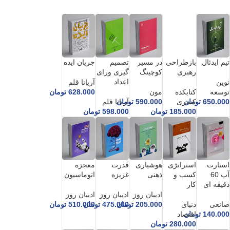
بازطراحی
تیم ایدئال
در مسیر
تصمیم
جریان ایده
رهبری
کوچینگ
گیری ورای
اعداد
نوین
آریانا قلم
کتابکده
توسعه
مون
628.000
تومان
کسری
650.000
تومان
590.000
تومان
آریانا قلم
185.000
تومان
598.000
تومان
استارت
استراتژی
هوشیاری
قدرت
معجزه
آپ 60
کسب و
ذهنی
غریزه
اتوماسیون
دقیقه ای
کار
ادیبان روز
ادیبان روز
ادیبان روز
صانعی
دنیای
205.000
تومان
475.000
تومان
510.000
تومان
140.000
تومان
اقتصاد
280.000
تومان