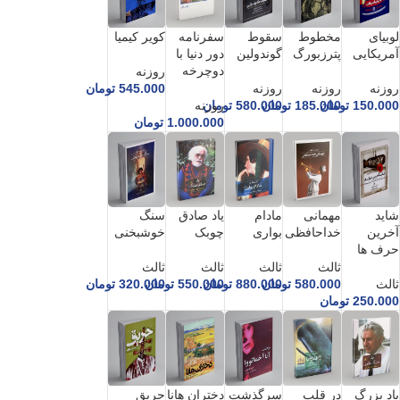
لوبیای
مخطوط
سقوط
سفرنامه
کویر کیمیا
آمریکایی
پترزبورگ
گوندولین
دور دنیا با
دوچرخه
روزنه
روزنه
روزنه
روزنه
545.000
تومان
150.000
تومان
185.000
تومان
580.000
تومان
روزنه
1.000.000
تومان
شاید
مهمانی
مادام
یاد صادق
سنگ
آخرین
خداحافظی
بواری
چوبک
خوشبخنی
حرف ها
ثالث
ثالث
ثالث
ثالث
ثالث
580.000
تومان
880.000
تومان
550.000
تومان
320.000
تومان
250.000
تومان
یاد بزرگ
در قلب
سرگذشت
دختران هانا
حریق