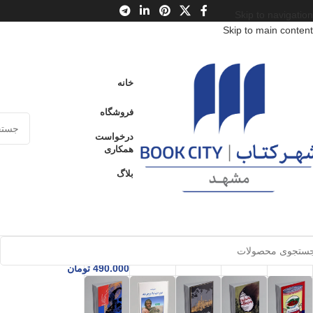
Skip to navigation
Skip to main content
نمایش 1–20 از 12731 نتیجه
خانه
نمایش نوار کناری
فروشگاه
درخواست
همکاری
بلاگ
زندگی من
قورمه
فرزندان
سیلماریلیو
روزنامه‌ی
با چه گوارا
سبزی
هورین
ن
خاطرات
فلان
السلطنه
مازیار
روزنه
روزنه
روزنه
360.000
تومان
425.000
تومان
585.000
تومان
870.000
تومان
کارنامه
490.000
تومان