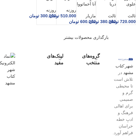
علوی
دریا
آنا آخماتووا
روزنه
روزنه
ثالث
ثالث
مازیار
510.000
تومان
300.000
تومان
720.000
تومان
380.000
تومان
600.000
تومان
بارگذاری محصولات بیشتر
گروه‌های
لینک‌های
منتخب
مفید
شهر کتاب
مشهد
در
تلاش است
تا محیطی
گرم و
صمیمی
برای اهالی
فرهنگ و
ادبِ خطه
خراسان
فراهم آورد.