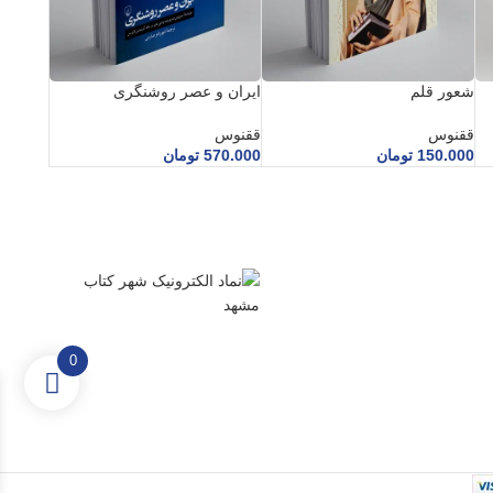
شعور قلم
ایران و عصر روشنگری
ققنوس
ققنوس
150.000
تومان
570.000
تومان
0