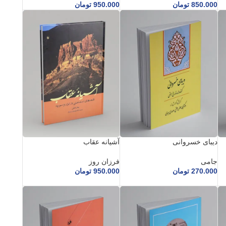
850.000
تومان
950.000
تومان
دیبای خسروانی
آشیانه عقاب
جامی
فرزان روز
270.000
تومان
950.000
تومان