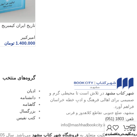
تاریخ ایران کیمبریج 5
امیرکبیر
1.400.000
تومان
گروه‌های منتخب
ادیان
شهر کتاب مشهد
در تلاش است تا محیطی گرم و
دانشنامه
صمیمی برای اهالی فرهنگ و ادبِ خطه خراسان
گاهنامه
فراهم آورد.
بزرگسال
مشهد، ضلع جنوبی تقاطع کلاهدوز و قرنی
کتب نفیس
تلفن: 1803 (051)
پست الکترونیک: info@mashhadbookcity.ir
روشگاه
سبد خرید
حساب من
لیست علاقه‌مندی‌ها
تمامی حقوق و مالکیت متعلق به
فروشگاه شهر کتاب مشهد
می‌باشد.
سال 1405