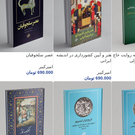
ه روایت حاج
هنر و آیین کشورداری در اندیشه
عصر سلجوقیان
لی
ایرانی
امیرکبیر
امیرکبیر
690.000
تومان
690.000
تومان