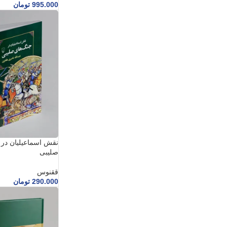
995.000
تومان
نقش اسماعیلیان در
صلیبی
ققنوس
290.000
تومان