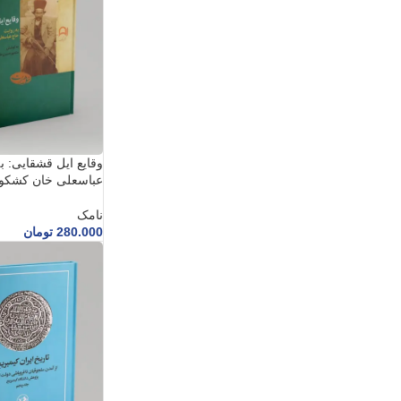
وقایع ایل قشقایی: ب
عباسعلی خان کشکو
نامک
280.000
تومان