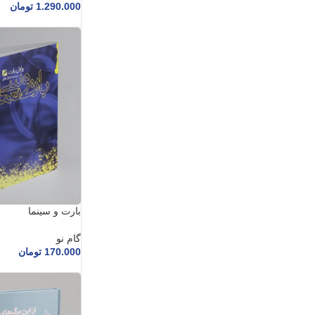
1.290.000
تومان
بارت و سینما
گام نو
170.000
تومان