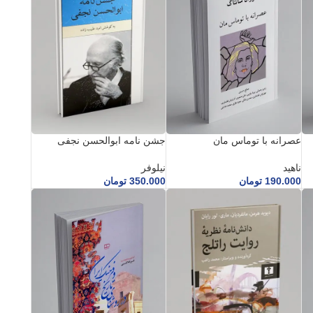
عصرانه با توماس مان
جشن نامه ابوالحسن نجفی
ناهید
نیلوفر
190.000
تومان
350.000
تومان