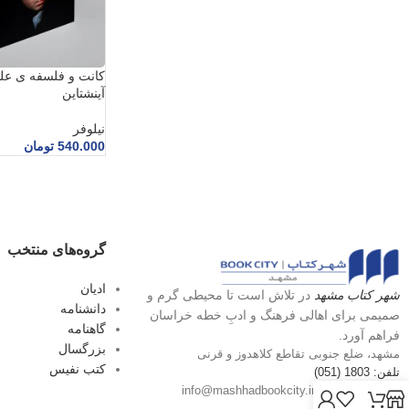
کانت و فلسفه ی علم 
آینشتاین
نیلوفر
540.000
تومان
گروه‌های منتخب
ادیان
شهر کتاب مشهد
در تلاش است تا محیطی گرم و
دانشنامه
صمیمی برای اهالی فرهنگ و ادبِ خطه خراسان
گاهنامه
فراهم آورد.
بزرگسال
مشهد، ضلع جنوبی تقاطع کلاهدوز و قرنی
کتب نفیس
تلفن: 1803 (051)
پست الکترونیک: info@mashhadbookcity.ir