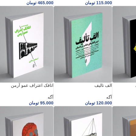
115.000
تومان
465.000
تومان
الف تالیف
اتاقک اعتراف عمو آرمن
آگه
آگه
120.000
تومان
95.000
تومان