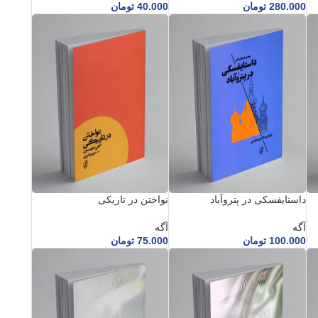
280.000
تومان
40.000
تومان
داستایفسکی در پتروآباد
نواختن در تاریکی
آگه
آگه
100.000
تومان
75.000
تومان