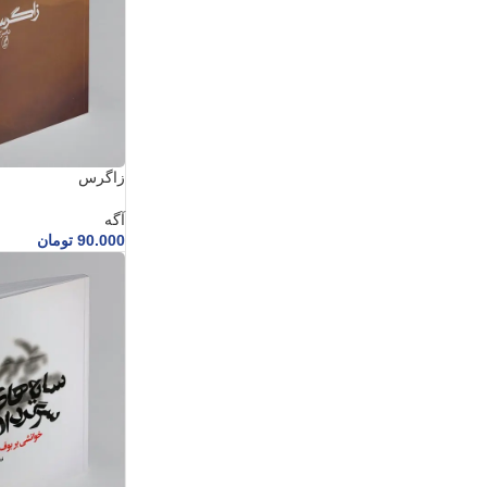
زاگرس
آگه
90.000
تومان