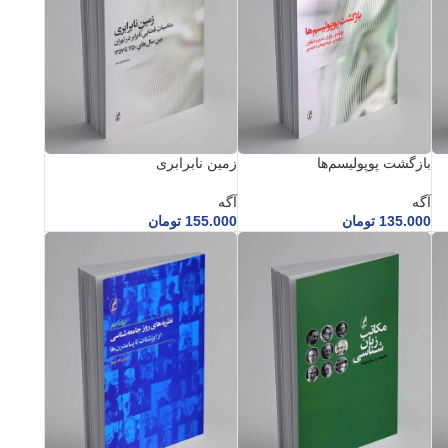
بازگشت پوپولیسم‌ها
زمین نابرابری
آگه
آگه
135.000
تومان
155.000
تومان