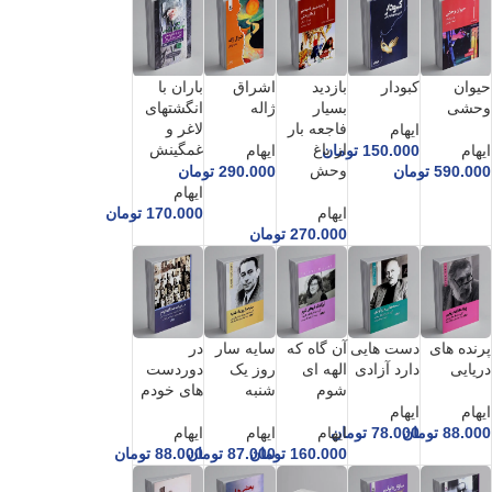
حیوان
کبودار
بازدید
اشراق
باران با
وحشی
بسیار
ژاله
انگشتهای
فاجعه بار
لاغر و
ایهام
از باغ
غمگینش
ایهام
150.000
تومان
ایهام
وحش
590.000
تومان
290.000
تومان
ایهام
ایهام
170.000
تومان
270.000
تومان
پرنده های
دست هایی
آن گاه که
سایه سار
در
دریایی
دارد آزادی
الهه ای
روز یک
دوردست
شوم
شنبه
های خودم
ایهام
ایهام
88.000
تومان
78.000
تومان
ایهام
ایهام
ایهام
160.000
تومان
87.000
تومان
88.000
تومان