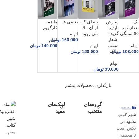
یک
سازش
تپه ای که
بعضی ها
ما همه
بعدازظهر
ناپذیر:
از آن بالا
کارگریم
60 سالگی
گزیده
می رویم
ایهام
اشعار
160.000
تومان
ایهام
میشل
ایهام
ایهام
140.000
تومان
ولبک
103.000
تومان
120.000
تومان
ایهام
99.000
تومان
بارگذاری محصولات بیشتر
گروه‌های
لینک‌های
منتخب
مفید
شهر کتاب
مشهد
در
تلاش است
تا محیطی