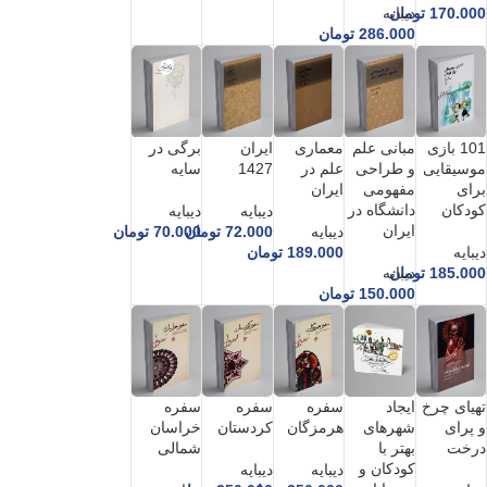
170.000
تومان
دیبایه
286.000
تومان
101 بازی
مبانی علم
معماری
ایران
برگی در
موسیقایی
و طراحی
علم در
1427
سایه
برای
مفهومی
ایران
کودکان
دانشگاه در
دیبایه
دیبایه
ایران
دیبایه
72.000
تومان
70.000
تومان
دیبایه
189.000
تومان
185.000
تومان
دیبایه
150.000
تومان
تهیای چرخ
ایجاد
سفره
سفره
سفره
و پرای
شهرهای
هرمزگان
کردستان
خراسان
درخت
بهتر با
شمالی
کودکان و
دیبایه
دیبایه