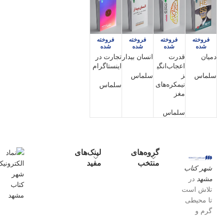
فروخته
فروخته
فروخته
فروخته
شده
شده
شده
شده
دمیان
قدرت
انسان بیدار
تجارت در
اعجاب‌انگی
اینستاگرام
ز
سلماس
سلماس
نیمکره‌های
سلماس
مغز
سلماس
گروه‌های
لینک‌های
منتخب
مفید
شهر کتاب
مشهد
در
تلاش است
تا محیطی
گرم و