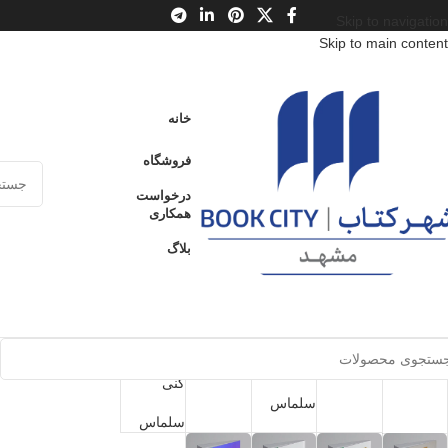
Skip to navigation
Skip to main content
Showing all 9 results
خانه
نمایش نوار کناری
فروشگاه
درخواست
همکاری
بلاگ
چه اتفاقی
نور درون
فروخته
فروخته
فروخته
شده
شده
شده
برای شما
افتاد
شما
داستایفسک
ببخش آنچه
سلماس
قوی‌تر از
ی دلباخته
را نمی
189.000
تومان
تصورتان
توانی
سلماس
هستید
فراموش
118.000
تومان
سلماس
کنی
سلماس
سلماس