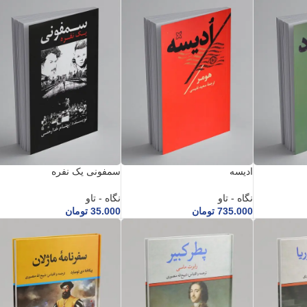
ادیسه
سمفونی یک نفره
نگاه - تاو
نگاه - تاو
735.000
تومان
35.000
تومان