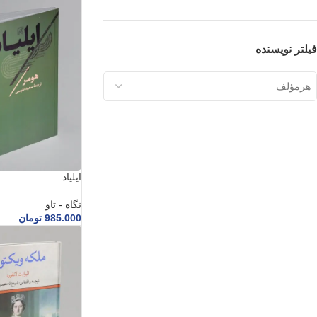
فیلتر نویسنده
هرمؤلف
ایلیاد
نگاه - تاو
985.000
تومان