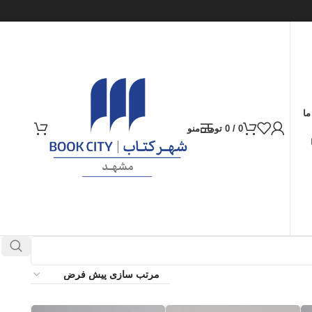
ما
0
/
0
تومان
منو