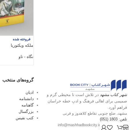
فروخته شده
ملکه ویکتوریا
نگاه - تاو
گروه‌های منتخب
ادیان
شهر کتاب مشهد
در تلاش است تا محیطی گرم و
دانشنامه
صمیمی برای اهالی فرهنگ و ادبِ خطه خراسان
گاهنامه
فراهم آورد.
بزرگسال
مشهد، ضلع جنوبی تقاطع کلاهدوز و قرنی
کتب نفیس
تلفن: 1803 (051)
پست الکترونیک: info@mashhadbookcity.ir