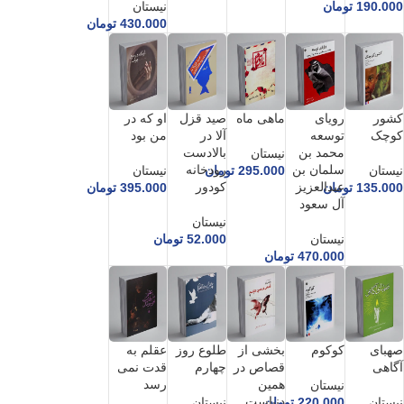
190.000
تومان
نیستان
430.000
تومان
کشور
رویای
ماهی ماه
صید قزل
او که در
کوچک
توسعه
آلا در
من بود
محمد بن
بالادست
نیستان
سلمان بن
رودخانه
نیستان
295.000
تومان
نیستان
عبدالعزیز
کودور
135.000
تومان
395.000
تومان
آل سعود
نیستان
نیستان
52.000
تومان
470.000
تومان
صهبای
کوکوم
بخشی از
طلوع روز
عقلم به
آگاهی
قصاص در
چهارم
قدت نمی
همین
رسد
نیستان
دنیاست
نیستان
220.000
تومان
نیستان