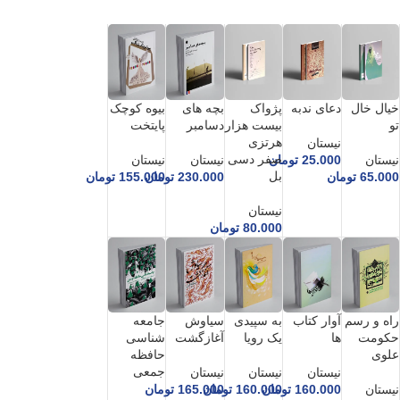
خیال خال
دعای ندبه
پژواک
بچه های
بیوه کوچک
تو
بیست هزار
دسامبر
پایتخت
هرتزی
نیستان
صفر دسی
نیستان
25.000
تومان
نیستان
نیستان
بل
65.000
تومان
230.000
تومان
155.000
تومان
نیستان
80.000
تومان
راه و رسم
آوار کتاب
به سپیدی
سیاوش
جامعه
حکومت
ها
یک رویا
آغازگشت
شناسی
علوی
حافظه
جمعی
نیستان
نیستان
نیستان
نیستان
160.000
تومان
160.000
تومان
165.000
تومان