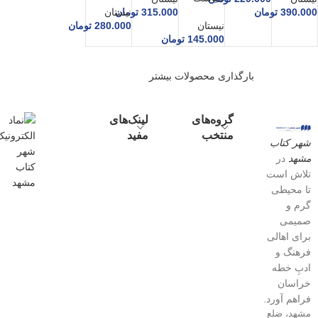
390.000
تومان
315.000
تومان
نیستان
نیستان
280.000
تومان
145.000
تومان
بارگذاری محصولات بیشتر
گروه‌های
لینک‌های
منتخب
مفید
شهر کتاب
مشهد
در
تلاش است
تا محیطی
گرم و
صمیمی
برای اهالی
فرهنگ و
ادبِ خطه
خراسان
فراهم آورد.
مشهد، ضلع