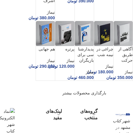
اشرف
390.000
تومان
نیماژ
380.000
تومان
آگاهی از
چراغی در
پدیدارشنا
پرتره
هم جهانی
طریق
نیمه شب
سی برای
حرکت
بازیگران
نیماژ
نیماژ
نیماژ
120.000
تومان
290.000
تومان
نیماژ
180.000
تومان
نیماژ
350.000
تومان
460.000
تومان
بارگذاری محصولات بیشتر
گروه‌های
لینک‌های
منتخب
مفید
شهر کتاب
مشهد
در