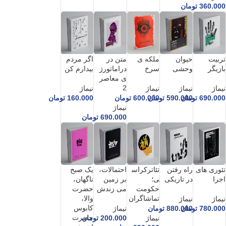
360.000
تومان
تربیت
حیوان
ملکه ی
متن در
اگر مردم
بازیگر
وحشی
سرخ
دراماتورژ
بیدارم کن
ی معاصر
2
نیماژ
نیماژ
نیماژ
نیماژ
690.000
تومان
590.000
تومان
600.000
تومان
160.000
تومان
نیماژ
690.000
تومان
تئوری های
راه رفتن
تئاترکراس
احتمالات،
یک صبح
اجرا
در تاریکی
ی؛
بر زمین
ناگهان،
حکومت
می زندش
حضرت
تماشاگران
والا،
نیماژ
نیماژ
کابوس
780.000
تومان
880.000
تومان
نیماژ
حضرت
نیماژ
200.000
تومان