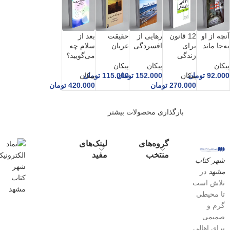
آنچه از او
12 قانون
رهایی از
حقیقت
بعد از
به‌جا ماند
برای
افسردگی
عریان
سلام چه
زندگی
می‌گویید؟
پیکان
پیکان
پیکان
92.000
تومان
پیکان
152.000
تومان
115.000
تومان
پیکان
270.000
تومان
420.000
تومان
بارگذاری محصولات بیشتر
گروه‌های
لینک‌های
منتخب
مفید
شهر کتاب
مشهد
در
تلاش است
تا محیطی
گرم و
صمیمی
برای اهالی