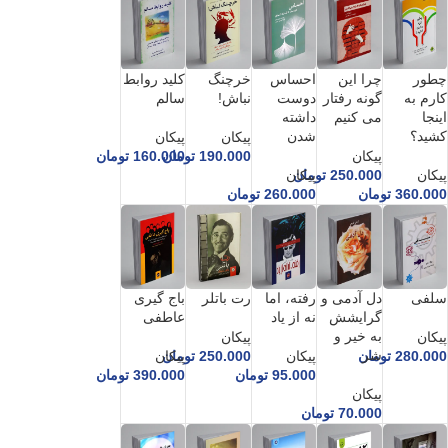
چطور
چرا این
احساس
خرچنگ
کلید روابط
کارم به
گونه رفتار
دوست
نباش!
سالم
اینجا
می کنیم
داشته
کشید؟
شدن
پیکان
پیکان
پیکان
190.000
تومان
160.000
تومان
پیکان
250.000
تومان
پیکان
360.000
تومان
260.000
تومان
سلفی
دل آدمی و
رفته، اما
رت باتلر
باج گیری
گرایشش
نه از یاد
عاطفی
به خیر و
پیکان
پیکان
شر
280.000
تومان
پیکان
250.000
تومان
پیکان
95.000
تومان
390.000
تومان
پیکان
70.000
تومان