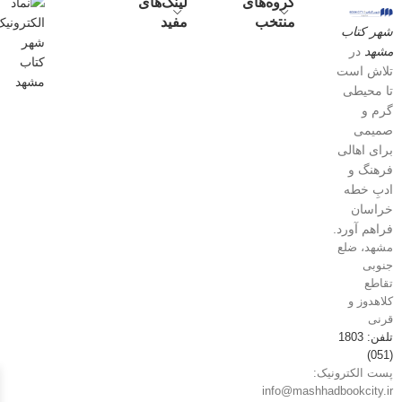
گروه‌های
لینک‌های
منتخب
مفید
شهر کتاب
مشهد
در
تلاش است
تا محیطی
گرم و
صمیمی
برای اهالی
فرهنگ و
ادبِ خطه
خراسان
فراهم آورد.
مشهد، ضلع
جنوبی
تقاطع
کلاهدوز و
قرنی
تلفن: 1803
(051)
پست الکترونیک:
info@mashhadbookcity.ir