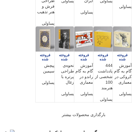
ایران
طراحی
یساولی
یساولی
فرش و
یساولی
هنر تذهیب
یساولی
یساولی
فروخته
فروخته
فروخته
فروخته
فروخته
شده
شده
شده
شده
شده
آموزش
444
آموزش
نحوه‌ی
پیچش
گام به گام
یادداشت
گام به گام
طراحی
سیمین
کروکی در
شخصی از
راندو در
پرتره با
معماری
100
معماری
زغال
یساولی
هنرمند
یساولی
یساولی
یساولی
یساولی
بارگذاری محصولات بیشتر