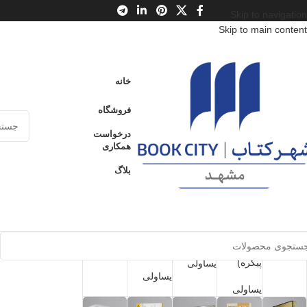
Skip to navigation
Skip to main content
نمایش 1–20 از 84 نتیجه
خانه
نمایش نوار کناری
فروشگاه
درخواست
همکاری
بلاگ
دو خانه، دو
فروخته
فروخته
فروخته
فروخته
شده
شده
شده
شده
خاموش
گویا
طراحی‌ها
نستعلیق
آموزش
برگزیده
ی
جواهر
گام‌به‌گام
آثار نقاشی
سارجنت
پارسی
طراحی
یساولی
(چهره و
پرندگان
80.000
تومان
یساولی
پیکره)
یساولی
یساولی
یساولی