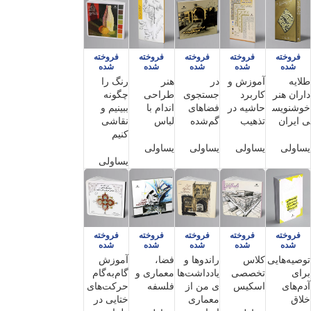
فروخته
فروخته
فروخته
فروخته
فروخته
شده
شده
شده
شده
شده
طلایه
آموزش و
در
هنر
رنگ را
داران هنر
کاربرد
جستجوی
طراحی
چگونه
خوشنویس
حاشیه در
فضاهای
اندام با
ببینیم و
ی ایران
تذهیب
گم‌شده
لباس
نقاشی
کنیم
یساولی
یساولی
یساولی
یساولی
یساولی
فروخته
فروخته
فروخته
فروخته
فروخته
شده
شده
شده
شده
شده
توصیه‌هایی
کلاس
راندوها و
فضا،
آموزش
برای
تخصصی
یادداشت‌ها
معماری و
گام‌به‌گام
آدم‌های
اسکیس
ی من از
فلسفه
حرکت‌های
خلاق
معماری
ختایی در