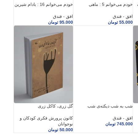
خودم می‌خوانم 5 : ماهی
خودم می‌خوانم 16 : بادام شیرین
افق - فندق
افق - فندق
55.000
تومان
95.000
تومان
شب به شب دیکته‌ی شب
گل زری، کاکل زری
افق - فندق
کانون پرورش فکری کودکان و
745.000
تومان
نوجوانان
50.000
تومان