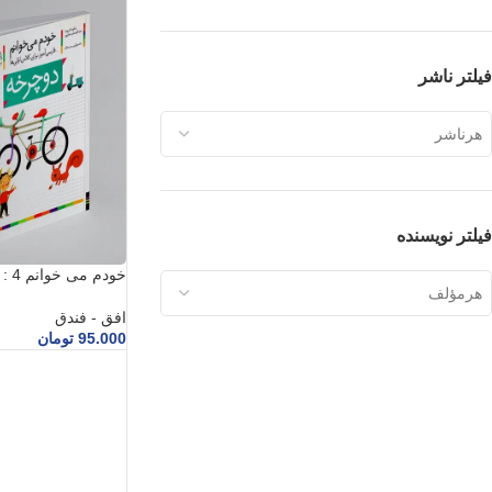
فیلتر ناشر
هرناشر
فیلتر نویسنده
خودم می خوانم 4 : دوچرخه
هرمؤلف
افق - فندق
95.000
تومان