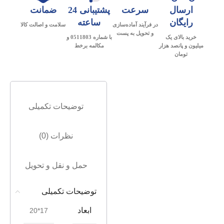
ارسال
سرعت
پشتیبانی 24
ضمانت
رایگان
ساعته
در فرآیند آماده‌سازی
سلامت و اصالت کالا
و تحویل به پست
خرید بالای یک
با شماره 0511803 و
میلیون و پانصد هزار
مکالمه برخط
تومان
توضیحات تکمیلی
نظرات (0)
حمل و نقل و تحویل
توضیحات تکمیلی
ابعاد
17*20