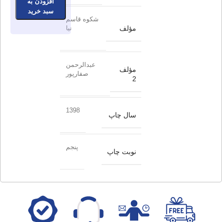
افزودن به
سبد خرید
شکوه قاسم
مؤلف
نیا
عبدالرحمن
مؤلف
صفارپور
2
1398
سال چاپ
پنجم
نوبت چاپ