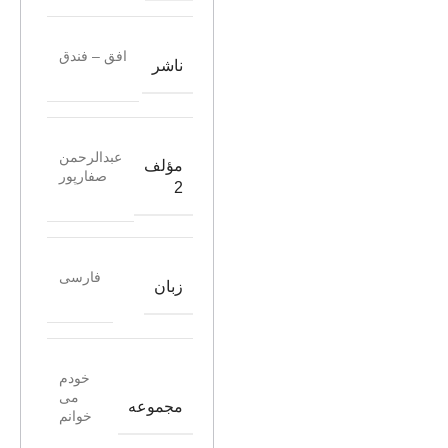
افق – فندق
ناشر
عبدالرحمن
مؤلف
صفارپور
2
فارسی
زبان
خودم
می
مجموعه
خوانم