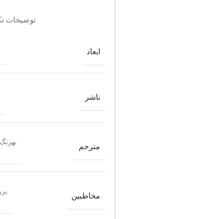
توضیحات تک
ابعاد
ناشر
بهرنگ
مترجم
بزر
مخاطبین