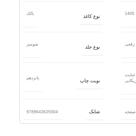
1405
بالک
نوع کاغذ
رقعی
شومیز
نوع جلد
جنایت
پانزدهم
نوبت چاپ
یکایی
شابک
9789643629304