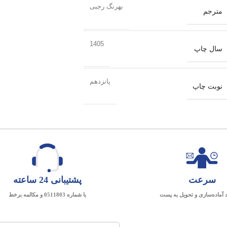
بهرنگ رجبی
مترجم
1405
سال چاپ
پانزدهم
نوبت چاپ
سرعت
پشتیبانی 24 ساعته
د آماده‌سازی و تحویل به پست
با شماره 0511803 و مکالمه برخط