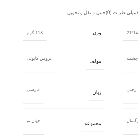
میلی
نظرات (0)
حمل و نقل و تحویل
وزن
14*21
118 گرم
چشمه
ترومن کاپوتی
مؤلف
 رجبی
فارسی
زبان
گسال
جهان نو
مجموعه