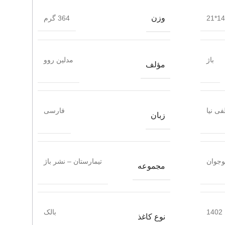
وزن
14.5
364 گرم
باژ
مدلین روو
مؤلف
ی نیا
فارسی
زبان
وجوان
تیمارستان – نشر باژ
مجموعه
1402
بالک
نوع کاغذ