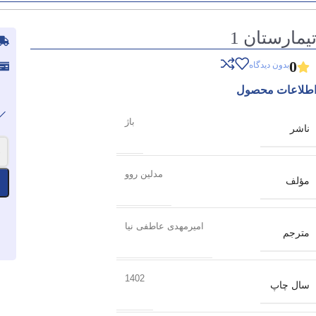
یمارستان 1
0
بدون دیدگاه
طلاعات محصول
باژ
ناشر
-
مدلین روو
مؤلف
امیرمهدی عاطفی نیا
مترجم
1402
سال چاپ