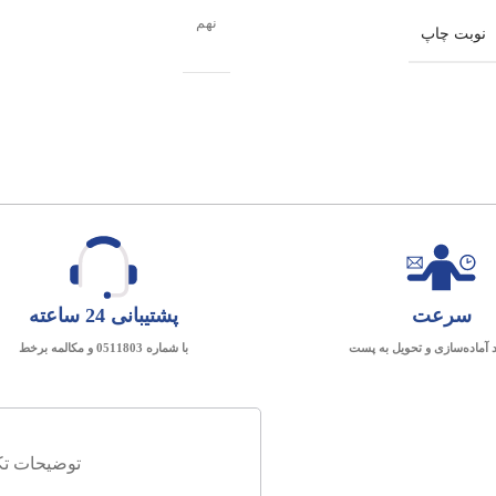
نهم
نوبت چاپ
سرعت
پشتیبانی 24 ساعته
د آماده‌سازی و تحویل به پست
با شماره 0511803 و مکالمه برخط
توضیحات تک