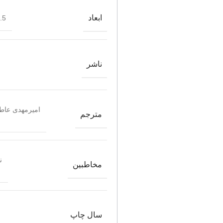
ابعاد
*21
ناشر
امیرمهدی عاطف
مترجم
ن
مخاطبین
سال چاپ