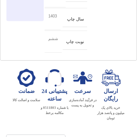
1403
سال چاپ
ششم
نوبت چاپ
ارسال
سرعت
پشتیبانی 24
ضمانت
رایگان
ساعته
در فرآیند آماده‌سازی
سلامت و اصالت کالا
و تحویل به پست
خرید بالای یک
با شماره 0511803 و
میلیون و پانصد هزار
مکالمه برخط
تومان