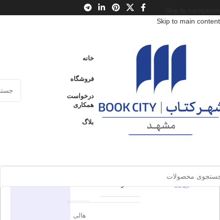
Skip to navigation
Skip to main content
خانه
/
محصولات
/
کتاب بزرگسال
/
ادبیات
/
ادبیات داستانی جهان
خانه
دختر خوب، خون بد
فروشگاه
دختر خوب،
درخواست
ارسال کالا به
همکاری
فروخته شده
سراسر ایران
خون بد
بلاگ
پرداخت از طریق
0
بدون
کارت‌های عضو
شتاب
دیدگاه
برای بزرگنمایی کلیک کنید
اطلاعات محصول
در انبار موجود
نمی باشد
0
بدون
نون
ناشر
دیدگاه
هالی