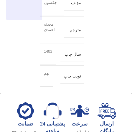
مؤلف
جکسون
محدثه
مترجم
احمدی
1403
سال چاپ
نهم
نوبت چاپ
ارسال
سرعت
پشتیبانی 24
ضمانت
رایگان
ساعته