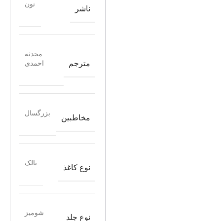
نون
ناشر
محدثه
مترجم
احمدی
بزرگسال
مخاطبین
بالک
نوع کاغذ
شومیز
نوع جلد