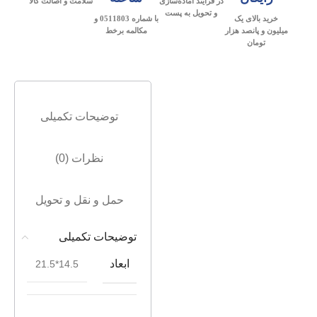
در فرآیند آماده‌سازی
سلامت و اصالت کالا
و تحویل به پست
خرید بالای یک
با شماره 0511803 و
میلیون و پانصد هزار
مکالمه برخط
تومان
توضیحات تکمیلی
نظرات (0)
حمل و نقل و تحویل
توضیحات تکمیلی
ابعاد
14.5*21.5