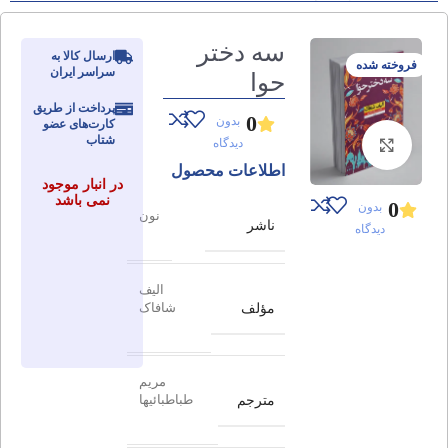
سه دختر
ارسال کالا به
فروخته شده
سراسر ایران
حوا
پرداخت از طریق
0
بدون
کارت‌های عضو
شتاب
دیدگاه
برای بزرگنمایی کلیک کنید
اطلاعات محصول
در انبار موجود
نمی باشد
0
بدون
نون
ناشر
دیدگاه
الیف
مؤلف
شافاک
مریم
مترجم
طباطبائیها