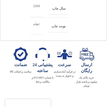
1404
سال چاپ
چهلم
نوبت چاپ
ارسال
سرعت
پشتیبانی 24
ضمانت
رایگان
ساعته
در فرآیند آماده‌سازی
سلامت و اصالت کالا
و تحویل به پست
خرید بالای یک
با شماره 0511803 و
میلیون و پانصد هزار
مکالمه برخط
تومان