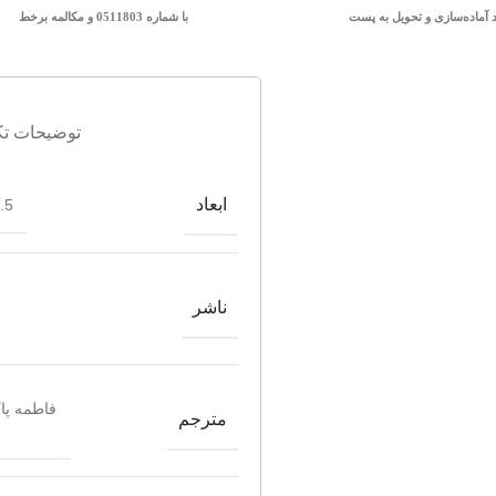
د آماده‌سازی و تحویل به پست
با شماره 0511803 و مکالمه برخط
توضیحات تک
ابعاد
*21
ناشر
فاطمه پاک
مترجم