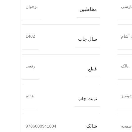
ارسی
نوجوان
مخاطبین
 آشام
1402
سال چاپ
بالک
رقعی
قطع
ومیز
هفتم
نوبت چاپ
شابک
9786008941804