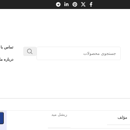
تماس با 
کادمی خون‌آشام 1
درباره ما
0
بدون دیدگاه
طلاعات محصول
باژ
ناشر
-
ریشل مید
مؤلف