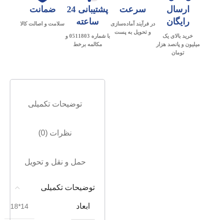
ارسال
سرعت
پشتیبانی 24
ضمانت
رایگان
ساعته
در فرآیند آماده‌سازی
سلامت و اصالت کالا
و تحویل به پست
خرید بالای یک
با شماره 0511803 و
میلیون و پانصد هزار
مکالمه برخط
تومان
توضیحات تکمیلی
نظرات (0)
حمل و نقل و تحویل
توضیحات تکمیلی
ابعاد
14*18