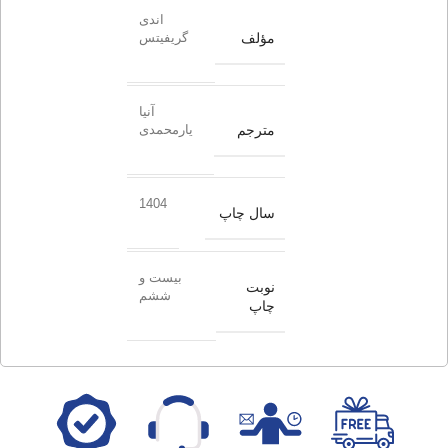
اندی
مؤلف
گریفیتس
آنیا
مترجم
یارمحمدی
1404
سال چاپ
بیست و
نوبت
ششم
چاپ