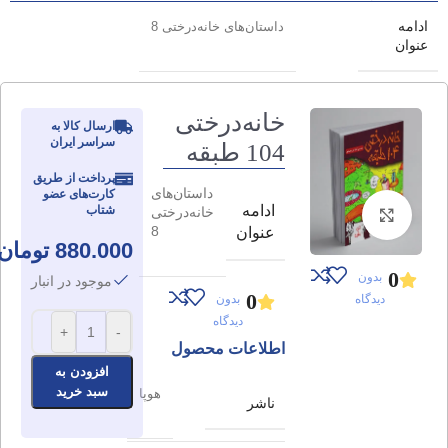
ادامه
داستان‌های خانه‌درختی 8
عنوان
خانه‌درختی
ارسال کالا به
سراسر ایران
104 طبقه
پرداخت از طریق
داستان‌های
کارت‌های عضو
ادامه
شتاب
خانه‌درختی
برای بزرگنمایی کلیک کنید
8
عنوان
880.000
تومان
0
بدون
موجود در انبار
0
دیدگاه
بدون
دیدگاه
+
-
اطلاعات محصول
افزودن به
سبد خرید
هوپا
ناشر