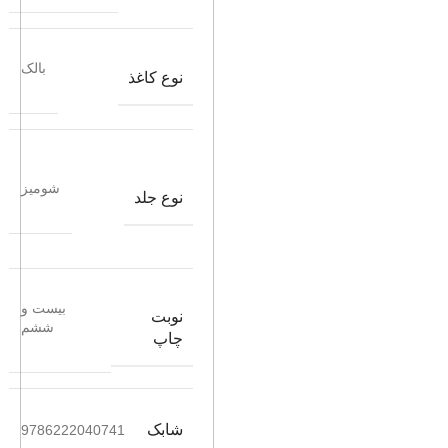
بالک
نوع کاغذ
شومیز
نوع جلد
بیست و
نوبت
ششم
چاپ
شابک
9786222040741