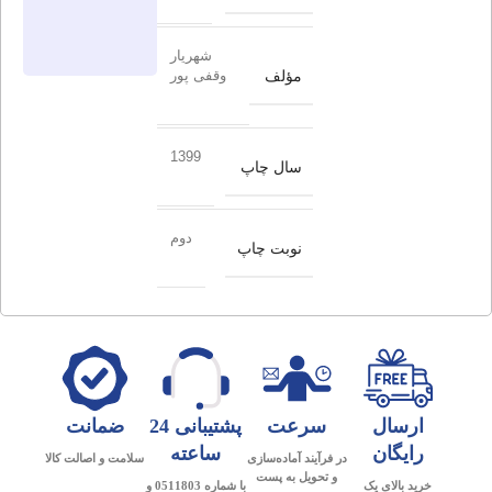
شهریار
مؤلف
وقفی پور
1399
سال چاپ
دوم
نوبت چاپ
ارسال
سرعت
پشتیبانی 24
ضمانت
رایگان
ساعته
در فرآیند آماده‌سازی
سلامت و اصالت کالا
و تحویل به پست
خرید بالای یک
با شماره 0511803 و