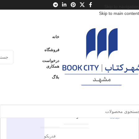
Skip to navigation
Skip to main content
خانه
/
محصولات
/
کتاب بزرگسال
/
ادبیات
/
ادبیات نمایشی جهان
خانه
خانه برناردا آلبا
فروشگاه
خانه برناردا
درخواست
ارسال کالا به
همکاری
فروخته شده
سراسر ایران
آلبا
بلاگ
پرداخت از طریق
0
بدون
کارت‌های عضو
شتاب
دیدگاه
برای بزرگنمایی کلیک کنید
اطلاعات محصول
در انبار موجود
نمی باشد
0
بدون
کارنامه
ناشر
دیدگاه
فدریکو