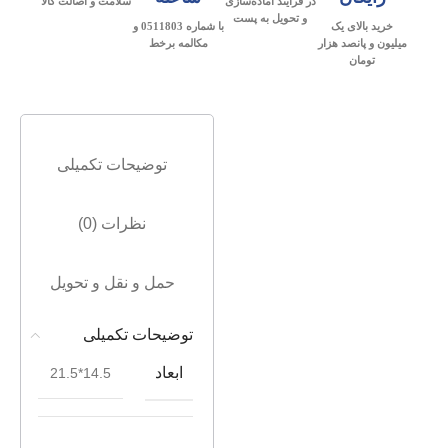
در فرآیند آماده‌سازی
سلامت و اصالت کالا
و تحویل به پست
خرید بالای یک
با شماره 0511803 و
میلیون و پانصد هزار
مکالمه برخط
تومان
توضیحات تکمیلی
نظرات (0)
حمل و نقل و تحویل
توضیحات تکمیلی
ابعاد
14.5*21.5