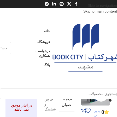
Skip to navigation
Skip to main content
خانه
/
محصولات
/
کتاب کودک و نوجوان
/
سن
/
د : 13 تا 15 سال
خانه
شب زمستانی
فروشگاه
ادامه
جلد اول: خرس و شباهنگ
عنوان
درخواست
همکاری
بلاگ
شب
ارسال کالا به
فروخته شده
سراسر ایران
زمستانی
پرداخت از طریق
جلد
کارت‌های عضو
شتاب
اول:
برای بزرگنمایی کلیک کنید
ادامه
خرس
و
عنوان
در انبار موجود
شباهنگ
نمی باشد
0
بدون
دیدگاه