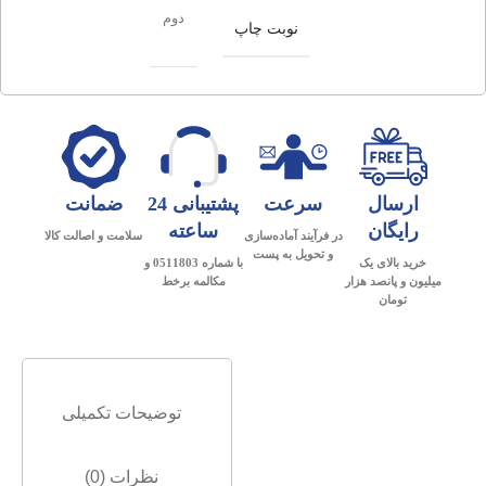
دوم
نوبت چاپ
ارسال
سرعت
پشتیبانی 24
ضمانت
رایگان
ساعته
در فرآیند آماده‌سازی
سلامت و اصالت کالا
و تحویل به پست
خرید بالای یک
با شماره 0511803 و
میلیون و پانصد هزار
مکالمه برخط
تومان
توضیحات تکمیلی
نظرات (0)