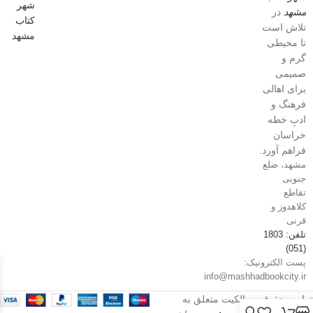
مشهد
در
تلاش است
تا محیطی
گرم و
صمیمی
برای اهالی
فرهنگ و
ادبِ خطه
خراسان
فراهم آورد.
مشهد، ضلع
جنوبی
تقاطع
کلاهدوز و
قرنی
تلفن: 1803
(051)
پست الکترونیک:
info@mashhadbookcity.ir
تمامی حقوق و مالکیت متعلق به