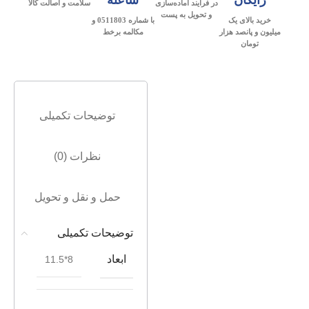
رایگان
ساعته
در فرآیند آماده‌سازی
سلامت و اصالت کالا
و تحویل به پست
خرید بالای یک
با شماره 0511803 و
میلیون و پانصد هزار
مکالمه برخط
تومان
توضیحات تکمیلی
نظرات (0)
حمل و نقل و تحویل
توضیحات تکمیلی
ابعاد
8*11.5