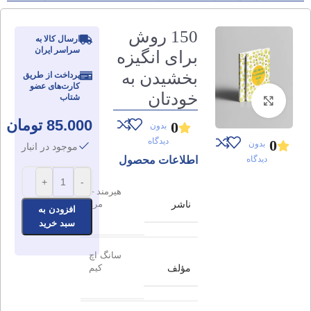
150 روش
ارسال کالا به
سراسر ایران
برای انگیزه
بخشیدن به
پرداخت از طریق
کارت‌های عضو
خودتان
شتاب
برای بزرگنمایی کلیک کنید
85.000
تومان
0
بدون
دیدگاه
0
بدون
موجود در انبار
دیدگاه
اطلاعات محصول
+
-
هیرمند –
ناشر
مرو
افزودن به
سبد خرید
سانگ اچ
مؤلف
کیم