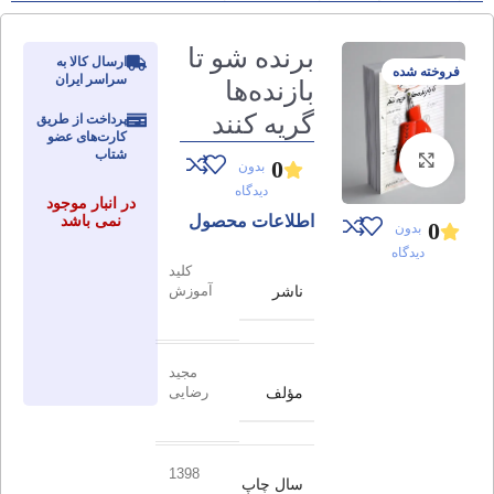
برنده شو تا
ارسال کالا به
فروخته شده
سراسر ایران
بازنده‌ها
گریه کنند
پرداخت از طریق
کارت‌های عضو
شتاب
برای بزرگنمایی کلیک کنید
0
بدون
دیدگاه
در انبار موجود
اطلاعات محصول
نمی باشد
0
بدون
دیدگاه
کلید
ناشر
آموزش
مجید
مؤلف
رضایی
1398
سال چاپ