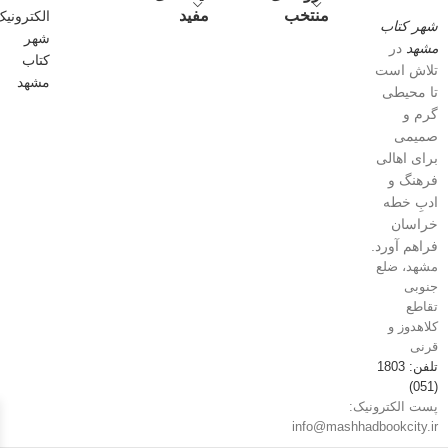
منتخب
مفید
شهر کتاب
مشهد
در
تلاش است
تا محیطی
گرم و
صمیمی
برای اهالی
فرهنگ و
ادبِ خطه
خراسان
فراهم آورد.
مشهد، ضلع
جنوبی
تقاطع
کلاهدوز و
قرنی
تلفن: 1803
(051)
پست الکترونیک:
info@mashhadbookcity.ir