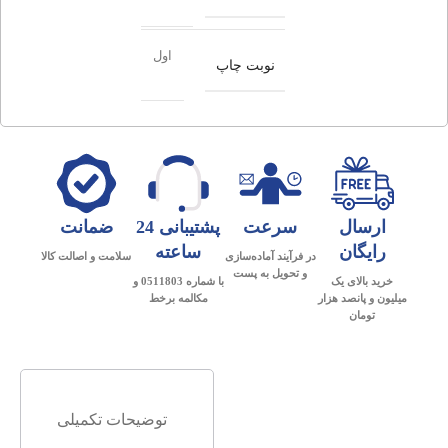
اول
نوبت چاپ
ارسال
سرعت
پشتیبانی 24
ضمانت
رایگان
ساعته
در فرآیند آماده‌سازی
سلامت و اصالت کالا
و تحویل به پست
خرید بالای یک
با شماره 0511803 و
میلیون و پانصد هزار
مکالمه برخط
تومان
توضیحات تکمیلی