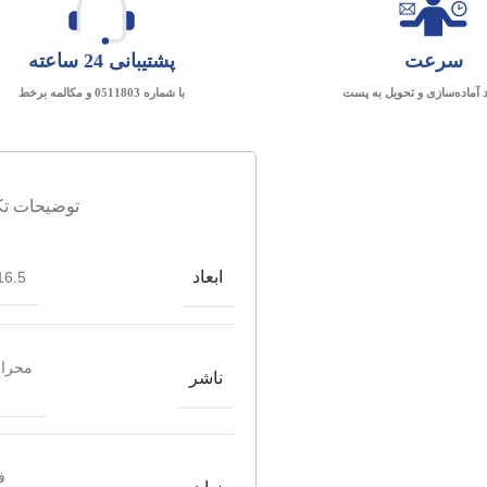
سرعت
پشتیبانی 24 ساعته
د آماده‌سازی و تحویل به پست
با شماره 0511803 و مکالمه برخط
توضیحات تک
ابعاد
6.5*21.5
محراب
ناشر
ف