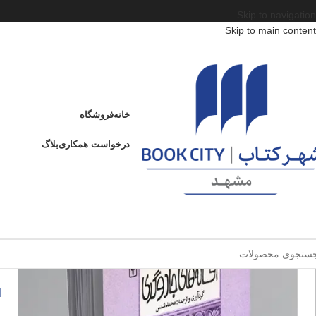
Skip to navigation
Skip to main content
خانه
/
محصولات
/
کتاب کودک و نوجوان
/
سن
/
د : 13 تا 15 سال
/
افسانه‌های جادوگری
افسانه‌های جادوگری
خانه
فروشگاه
ادامه
عنوان
درخواست همکاری
بلاگ
ا
ا