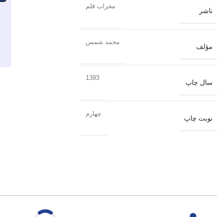
محراب قلم
ناشر
محمد شمس
مؤلف
1393
سال چاپ
چهارم
نوبت چاپ