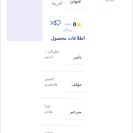
عنوان
آفریقا
0
بدون
دیدگاه
اطلاعات محصول
اطراف –
ناشر
ادامه
الستر
مؤلف
هامفریز
لیدا
مترجم
هادی