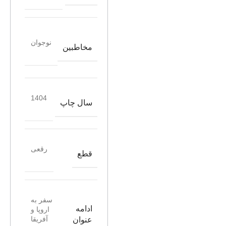
نوجوان
مخاطبین
1404
سال چاپ
رقعی
قطع
سفر به
ادامه
اروپا و
آفریقا
عنوان