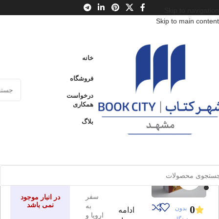
Skip to navigation
Skip to main content
خانه
/
محصولات
/
کتاب کودک و نوجوان
/
سن
/
د : 13 تا 15 سال
خانه
پسری که دور دنیا را رکاب زد – کتاب اول
فروشگاه
ادامه
سفر به اروپا و آفریقا
عنوان
درخواست
همکاری
بلاگ
پسری که
ارسال کالا به
فروخته شده
سراسر ایران
دور دنیا را
رکاب زد –
پرداخت از طریق
کارت‌های عضو
کتاب اول
شتاب
برای بزرگنمایی کلیک کنید
سفر
در انبار موجود
نمی باشد
به
0
بدون
ادامه
اروپا و
دیدگاه