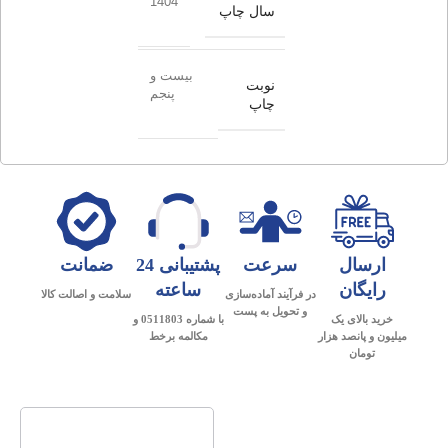
1404
سال چاپ
بیست و
نوبت
پنجم
چاپ
ارسال
سرعت
پشتیبانی 24
ضمانت
رایگان
ساعته
در فرآیند آماده‌سازی
سلامت و اصالت کالا
و تحویل به پست
خرید بالای یک
با شماره 0511803 و
میلیون و پانصد هزار
مکالمه برخط
تومان