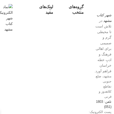
گروه‌های
لینک‌های
منتخب
مفید
شهر کتاب
مشهد
در
تلاش است
تا محیطی
گرم و
صمیمی
برای اهالی
فرهنگ و
ادبِ خطه
خراسان
فراهم آورد.
مشهد، ضلع
جنوبی
تقاطع
کلاهدوز و
قرنی
تلفن: 1803
(051)
پست الکترونیک: