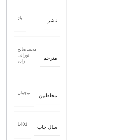
باژ
ناشر
محمدصالح
نورانی
مترجم
زاده
نوجوان
مخاطبین
1401
سال چاپ