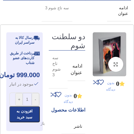
ادامه
سه تاج شوم 3
عنوان
دو سلطنت
ارسال کالا به
سراسر ایران
شوم
پرداخت از طریق
سه
کارت‌های عضو
شتاب
تاج
برای بزرگنمایی کلیک کنید
ادامه
شوم
عنوان
999.000
تومان
3
0
بدون
موجود در انبار
دیدگاه
0
بدون
+
-
دیدگاه
اطلاعات محصول
افزودن به
سبد خرید
باژ
ناشر