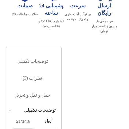
ارسال
سرعت
پشتیبانی 24
ضمانت
رایگان
ساعته
در فرآیند آماده‌سازی
سلامت و اصالت کالا
و تحویل به پست
خرید بالای یک
با شماره 0511803 و
میلیون و پانصد هزار
مکالمه برخط
تومان
توضیحات تکمیلی
نظرات (0)
حمل و نقل و تحویل
توضیحات تکمیلی
ابعاد
14.5*21