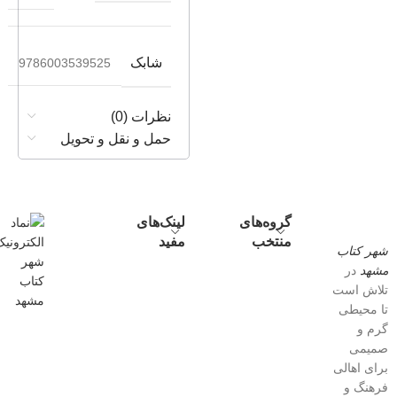
شابک
9786003539525
نظرات (0)
حمل و نقل و تحویل
گروه‌های
لینک‌های
منتخب
مفید
شهر کتاب
مشهد
در
تلاش است
تا محیطی
گرم و
صمیمی
برای اهالی
فرهنگ و