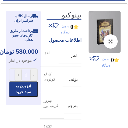
پینوکیو
ارسال کالا به
سراسر ایران
0
بدون
پرداخت از طریق
دیدگاه
کارت‌های عضو
اطلاعات محصول
شتاب
برای بزرگنمایی کلیک کنید
580.000
تومان
افق
ناشر
0
بدون
موجود در انبار
دیدگاه
کارلو
+
-
مؤلف
کولودی
افزودن به
سبد خرید
بهروز
مترجم
غریب پور
1402