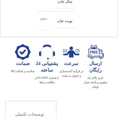
سال چاپ
سوم
نوبت چاپ
ارسال
سرعت
پشتیبانی 24
ضمانت
رایگان
ساعته
در فرآیند آماده‌سازی
سلامت و اصالت کالا
و تحویل به پست
خرید بالای یک
با شماره 0511803 و
میلیون و پانصد هزار
مکالمه برخط
تومان
توضیحات تکمیلی