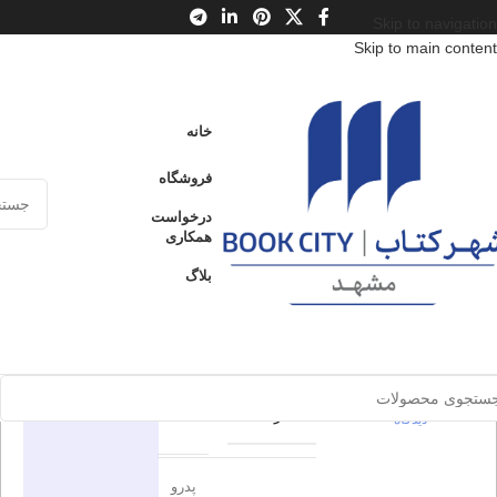
Skip to navigation
Skip to main content
خانه
/
محصولات
/
کتاب کودک و نوجوان
/
سن
/
ج : 10 تا 12 سال
خانه
زندگی پنهان ربکا
فروشگاه
زندگی
درخواست
ارسال کالا به
همکاری
فروخته شده
سراسر ایران
پنهان ربکا
بلاگ
پرداخت از طریق
0
بدون
کارت‌های عضو
شتاب
دیدگاه
برای بزرگنمایی کلیک کنید
اطلاعات محصول
در انبار موجود
نمی باشد
0
بدون
هوپا
ناشر
دیدگاه
پدرو