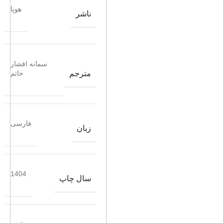
هوپا
ناشر
سمانه افشار
مترجم
حاتم
فارسی
زبان
1404
سال چاپ