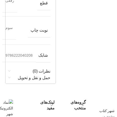
رقعی
قطع
سوم
نوبت چاپ
شابک
9786222040208
نظرات (0)
حمل و نقل و تحویل
گروه‌های
لینک‌های
منتخب
مفید
شهر کتاب
مشهد
در