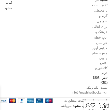
تلاش است
تا محیطی
گرم و
صمیمی
برای اهالی
فرهنگ و
ادبِ خطه
خراسان
فراهم آورد.
مشهد، ضلع
جنوبی
تقاطع
کلاهدوز و
قرنی
تلفن: 1803
(051)
پست الکترونیک:
info@mashhadbookcity.ir
تمامی حقوق و مالکیت متعلق به
فروشگاه شهر کتاب مشهد
می‌باشد.