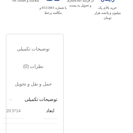
در فرآیند آماده‌سازی
سلامت و اصالت کالا
و تحویل به پست
خرید بالای یک
با شماره 0511803 و
میلیون و پانصد هزار
مکالمه برخط
تومان
توضیحات تکمیلی
نظرات (0)
حمل و نقل و تحویل
توضیحات تکمیلی
ابعاد
14*20.5