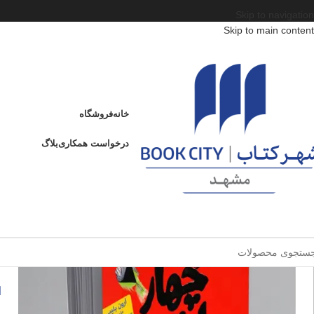
Skip to navigation
Skip to main content
خانه
/
محصولات
/
کتاب کودک و نوجوان
/
سن
/
د : 13 تا 15 سال
/
سریال چهار سابقه‌دار
سریال چهار سابقه‌دار 8
خانه
فروشگاه
ادامه
عنوان
درخواست همکاری
بلاگ
س
ا