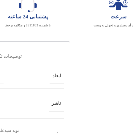
سرعت
پشتیبانی 24 ساعته
د آماده‌سازی و تحویل به پست
با شماره 0511803 و مکالمه برخط
توضیحات تک
ابعاد
ناشر
نوید سیدعلی