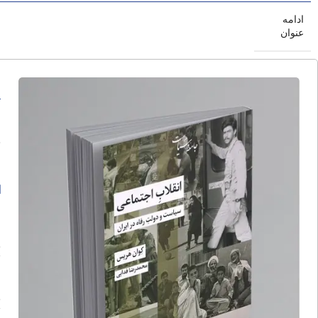
ادامه
عنوان
ا
ا