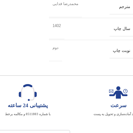
محمدرضا فدایی
مترجم
1402
سال چاپ
دوم
نوبت چاپ
سرعت
پشتیبانی 24 ساعته
د آماده‌سازی و تحویل به پست
با شماره 0511803 و مکالمه برخط