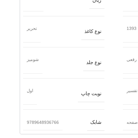
زبان
1393
تحریر
نوع کاغذ
رقعی
شومیز
نوع جلد
 تفسیر
اول
نوبت چاپ
شابک
9789648936766