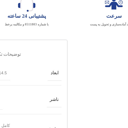
سرعت
پشتیبانی 24 ساعته
د آماده‌سازی و تحویل به پست
با شماره 0511803 و مکالمه برخط
توضیحات تک
ابعاد
4.5*21.5
ناشر
کامل ر