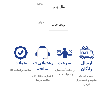
1402
سال چاپ
چهارم
نوبت چاپ
ارسال
سرعت
پشتیبانی 24
ضمانت
رایگان
ساعته
در فرآیند آماده‌سازی
سلامت و اصالت کالا
و تحویل به پست
خرید بالای یک
با شماره 0511803 و
میلیون و پانصد هزار
مکالمه برخط
تومان