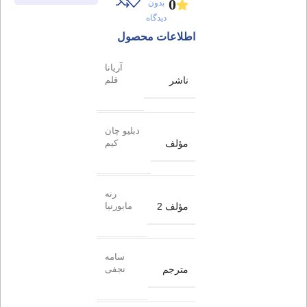
0
بدون
دیدگاه
اطلاعات محصول
آریانا
ناشر
قلم
دبلیو چان
مؤلف
کیم
رنه
مؤلف 2
مابورنیا
سامه
مترجم
نجفی