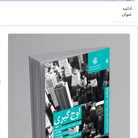
ادامه
عنوان
ا
ا