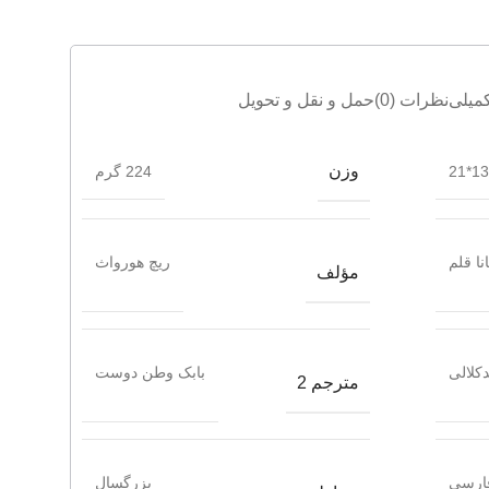
میلی
نظرات (0)
حمل و نقل و تحویل
وزن
13.5
224 گرم
انا قلم
ریچ هورواث
مؤلف
دکلالی
بابک وطن دوست
مترجم 2
ارسی
بزرگسال