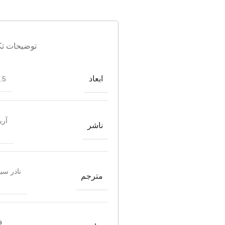
توضیحات تک
ابعاد
*21
آری
ناشر
نادر سی
مترجم
ف