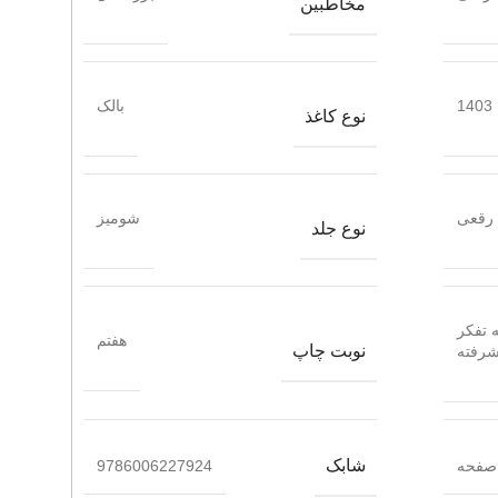
مخاطبین
1403
بالک
نوع کاغذ
رقعی
شومیز
نوع جلد
ه تفکر
هفتم
نوبت چاپ
شرفته
شابک
9786006227924