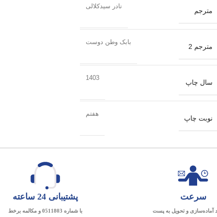
نادر سیدکلالی
مترجم
بابک وطن دوست
مترجم 2
1403
سال چاپ
هفتم
نوبت چاپ
سرعت
پشتیبانی 24 ساعته
د آماده‌سازی و تحویل به پست
با شماره 0511803 و مکالمه برخط