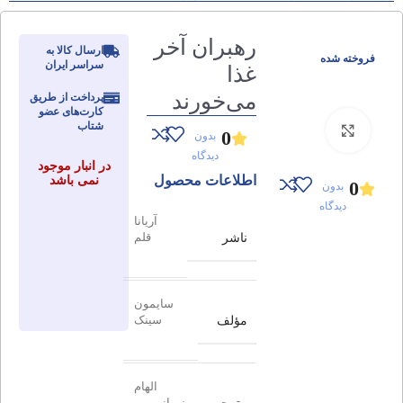
رهبران آخر
ارسال کالا به
فروخته شده
سراسر ایران
غذا
می‌خورند
پرداخت از طریق
کارت‌های عضو
شتاب
برای بزرگنمایی کلیک کنید
0
بدون
دیدگاه
در انبار موجود
اطلاعات محصول
نمی باشد
0
بدون
دیدگاه
آریانا
ناشر
قلم
سایمون
مؤلف
سینک
الهام
نورانی پور