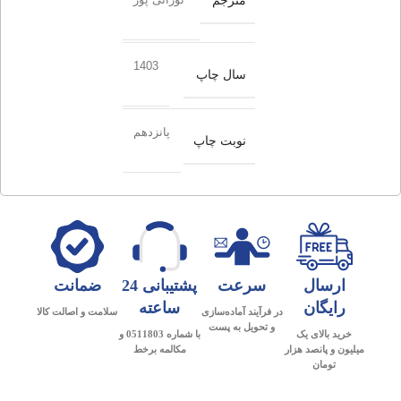
مترجم
1403
سال چاپ
پانزدهم
نوبت چاپ
ارسال
سرعت
پشتیبانی 24
ضمانت
رایگان
ساعته
در فرآیند آماده‌سازی
سلامت و اصالت کالا
و تحویل به پست
خرید بالای یک
با شماره 0511803 و
میلیون و پانصد هزار
مکالمه برخط
تومان