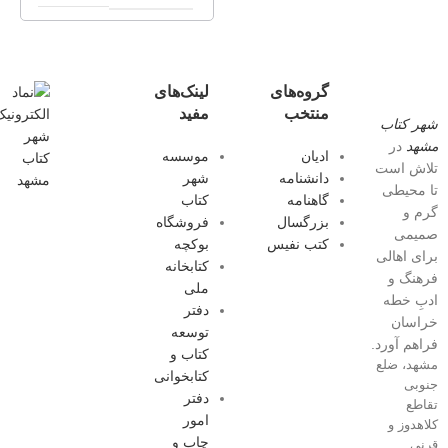
گروه‌های
لینک‌های
منتخب
مفید
شهر کتاب
مشهد
در
ادیان
موسسه
تلاش است
دانشنامه
شهر
تا محیطی
گاهنامه
کتاب
گرم و
بزرگسال
فروشگاه
صمیمی
کتب نفیس
بوکچه
برای اهالی
کتابخانه
فرهنگ و
ملی
ادبِ خطه
دفتر
خراسان
توسعه
فراهم آورد.
کتاب و
مشهد، ضلع
کتابخوانی
جنوبی
دفتر
تقاطع
امور
کلاهدوز و
چاپ و
قرنی