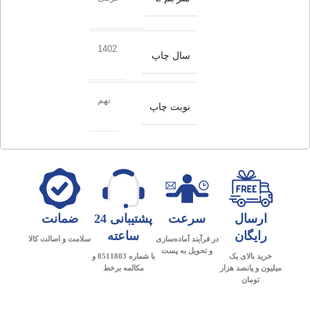
1402
سال چاپ
نهم
نوبت چاپ
ارسال
سرعت
پشتیبانی 24
ضمانت
رایگان
ساعته
در فرآیند آماده‌سازی
سلامت و اصالت کالا
و تحویل به پست
خرید بالای یک
با شماره 0511803 و
میلیون و پانصد هزار
مکالمه برخط
تومان