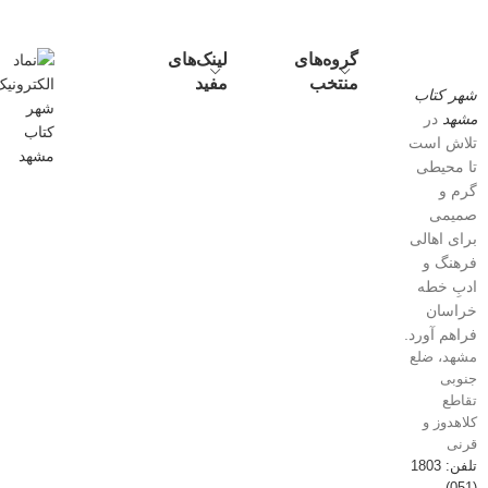
گروه‌های
لینک‌های
منتخب
مفید
شهر کتاب
مشهد
در
تلاش است
تا محیطی
گرم و
صمیمی
برای اهالی
فرهنگ و
ادبِ خطه
خراسان
فراهم آورد.
مشهد، ضلع
جنوبی
تقاطع
کلاهدوز و
قرنی
تلفن: 1803
(051)