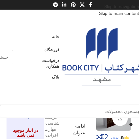
Skip to navigation
Skip to main content
خانه
/
محصولات
/
کتاب بزرگسال
/
کسب و کار
خانه
مسیر شغلی
فروشگاه
خودشناسی، فرصت شناسی، مهارت
ادامه
افزایی، اقدام
درخواست
عنوان
همکاری
بلاگ
مسیر
ارسال کالا به
فروخته شده
سراسر ایران
شغلی
پرداخت از طریق
خودشناسی،
کارت‌های عضو
شتاب
فرصت
برای بزرگنمایی کلیک کنید
شناسی،
ادامه
مهارت
در انبار موجود
عنوان
افزایی،
نمی باشد
0
بدون