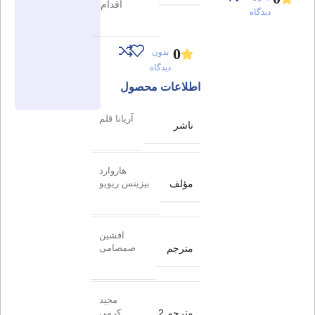
اقدام
دیدگاه
0
بدون
دیدگاه
اطلاعات محصول
آریانا قلم
ناشر
هاروارد
مؤلف
بیزینس ریویو
افشین
مترجم
صمصامی
مجید
مترجم 2
کرمی