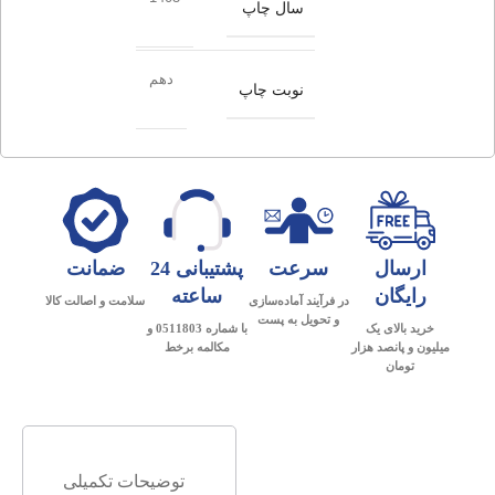
سال چاپ
دهم
نوبت چاپ
ارسال
سرعت
پشتیبانی 24
ضمانت
رایگان
ساعته
در فرآیند آماده‌سازی
سلامت و اصالت کالا
و تحویل به پست
خرید بالای یک
با شماره 0511803 و
میلیون و پانصد هزار
مکالمه برخط
تومان
توضیحات تکمیلی