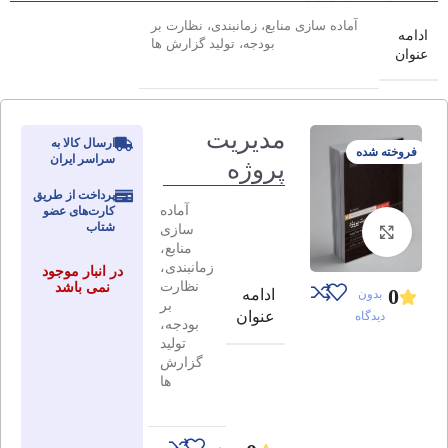
آماده سازی منابع، زمانبندی، نظارت بر
ادامه
بودجه، تولید گزارش ها
عنوان
مدیریت
ارسال کالا به
فروخته شده
سراسر ایران
پروژه
پرداخت از طریق
آماده
کارت‌های عضو
شتاب
سازی
برای بزرگنمایی کلیک کنید
منابع،
زمانبندی،
در انبار موجود
نظارت
نمی باشد
0
ادامه
بدون
بر
عنوان
دیدگاه
بودجه،
تولید
گزارش
ها