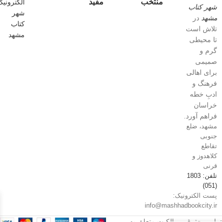
منتخب
مفید
شهر کتاب
مشهد
در
تلاش است
تا محیطی
گرم و
صمیمی
برای اهالی
فرهنگ و
ادبِ خطه
خراسان
فراهم آورد.
مشهد، ضلع
جنوبی
تقاطع
کلاهدوز و
قرنی
تلفن: 1803
(051)
پست الکترونیک:
info@mashhadbookcity.ir
تمامی حقوق و مالکیت متعلق به