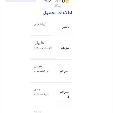
0
بدون
دیدگاه
اطلاعات محصول
آریانا قلم
ناشر
هاروارد
مؤلف
بیزینس ریویو
هومن
مترجم
درخشانیان
هدی
مترجم
درخشانیان
2
1403