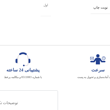
اول
نوبت چاپ
سرعت
پشتیبانی 24 ساعته
د آماده‌سازی و تحویل به پست
با شماره 0511803 و مکالمه برخط
توضیحات تک