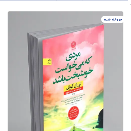
م
فروخته شده
ا