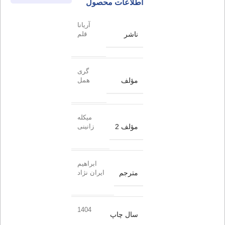
اطلاعات محصول
آریانا
ناشر
قلم
گری
مؤلف
همل
میکله
مؤلف 2
زانینی
ابراهیم
مترجم
ایران نژاد
1404
سال چاپ