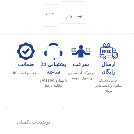
سوم
نوبت چاپ
ارسال
سرعت
پشتیبانی 24
ضمانت
رایگان
ساعته
در فرآیند آماده‌سازی
سلامت و اصالت کالا
و تحویل به پست
خرید بالای یک
با شماره 0511803 و
میلیون و پانصد هزار
مکالمه برخط
تومان
توضیحات تکمیلی