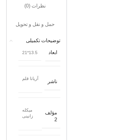
نظرات (0)
حمل و نقل و تحویل
توضیحات تکمیلی
ابعاد
13.5*21
آریانا قلم
ناشر
میکله
مؤلف
زانینی
2