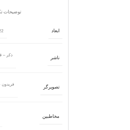
توضیحات تک
ابعاد
2*21.5
ذکر – 
ناشر
فریدون 
تصویرگر
مخاطبین