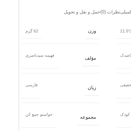
میلی
نظرات (0)
حمل و نقل و تحویل
وزن
2
62 گرم
قاصدک
فهیمه سیدناصری
مؤلف
حقیقی
فارسی
زبان
کودک
حواستو جمع کن
مجموعه