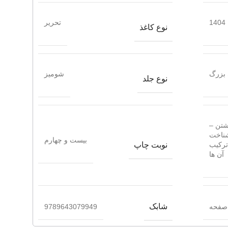
1404
تحریر
نوع کاغذ
بزرگ
شومیز
نوع جلد
شتن –
ناخت
بیست و چهارم
نوبت چاپ
ترکیب
آن ها
شابک
9789643079949