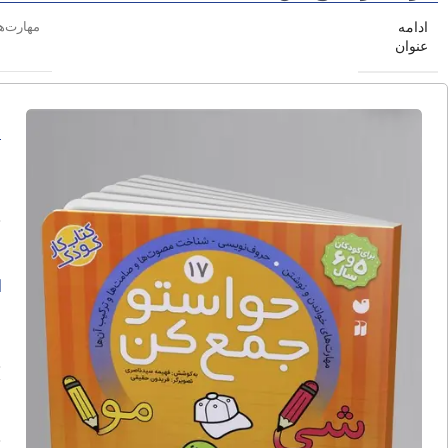
ادامه
مهارت‌ه
عنوان
ح
ا