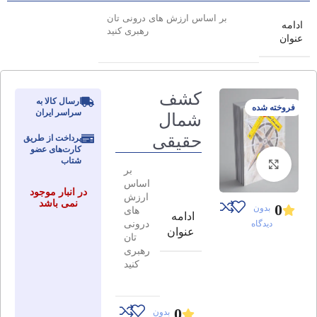
بر اساس ارزش های درونی تان
ادامه
رهبری کنید
عنوان
کشف
ارسال کالا به
فروخته شده
سراسر ایران
شمال
حقیقی
پرداخت از طریق
کارت‌های عضو
شتاب
برای بزرگنمایی کلیک کنید
بر
اساس
در انبار موجود
ارزش
نمی باشد
0
بدون
های
ادامه
درونی
دیدگاه
عنوان
تان
رهبری
کنید
0
بدون