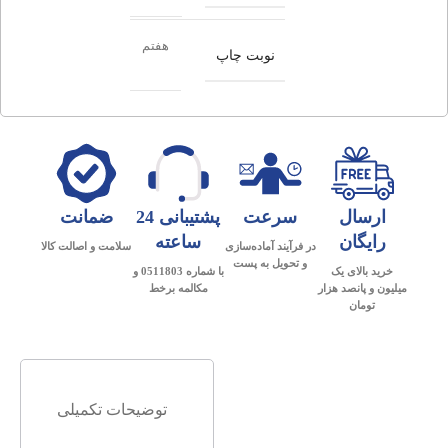
هفتم
نوبت چاپ
ارسال
سرعت
پشتیبانی 24
ضمانت
رایگان
ساعته
در فرآیند آماده‌سازی
سلامت و اصالت کالا
و تحویل به پست
خرید بالای یک
با شماره 0511803 و
میلیون و پانصد هزار
مکالمه برخط
تومان
توضیحات تکمیلی