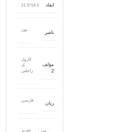
ابعاد
14.5*21.5
نون
ناشر
کارول
مؤلف
ک
راچلین
2
فارسی
زبان
تحریر