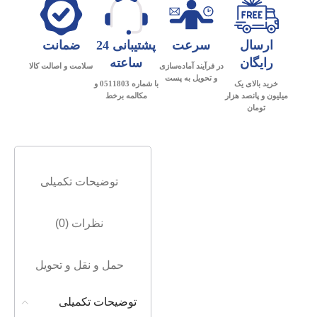
ارسال
سرعت
پشتیبانی 24
ضمانت
رایگان
ساعته
در فرآیند آماده‌سازی
سلامت و اصالت کالا
و تحویل به پست
خرید بالای یک
با شماره 0511803 و
میلیون و پانصد هزار
مکالمه برخط
تومان
توضیحات تکمیلی
نظرات (0)
حمل و نقل و تحویل
توضیحات تکمیلی