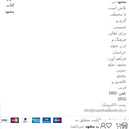
مشهد
در
تلاش است
تا محیطی
گرم و
صمیمی
برای اهالی
فرهنگ و
ادبِ خطه
خراسان
فراهم آورد.
مشهد، ضلع
جنوبی
تقاطع
کلاهدوز و
قرنی
تلفن: 1803
(051)
پست الکترونیک:
info@mashhadbookcity.ir
تمامی حقوق و مالکیت متعلق به
فروشگاه شهر کتاب مشهد
می‌باشد.