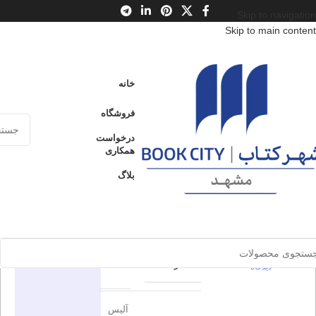
Skip to navigation
Skip to main content
خانه
/
محصولات
/
کتاب بزرگسال
/
ادبیات
/
ژانر
خانه
اسب‌ها به ناواهو آمدند
فروشگاه
اسب‌ها به
درخواست
ارسال کالا به
همکاری
فروخته شده
سراسر ایران
ناواهو آمدند
بلاگ
پرداخت از طریق
0
بدون
کارت‌های عضو
شتاب
دیدگاه
برای بزرگنمایی کلیک کنید
اطلاعات محصول
در انبار موجود
نمی باشد
0
بدون
نون
ناشر
دیدگاه
آلیس