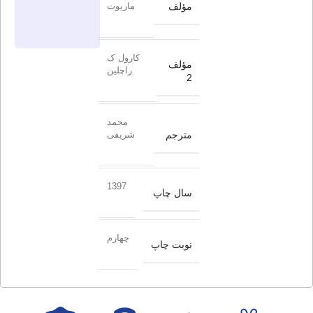
مؤلف
ماریوت
کارول ک
مؤلف
راچلین
2
محمد
مترجم
شریفی
1397
سال چاپ
چهارم
نوبت چاپ